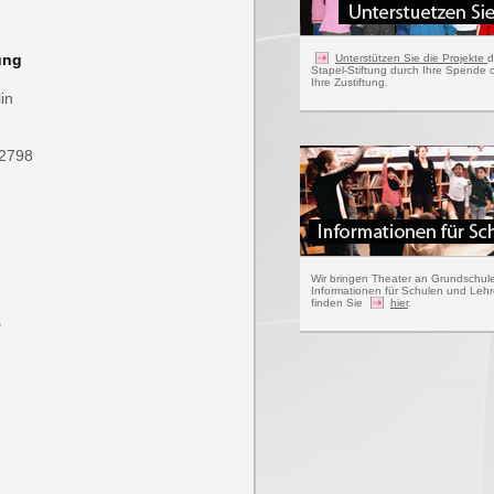
ung
Unterstützen Sie die Projekte
d
Stapel-Stiftung durch Ihre Spende 
Ihre Zustiftung.
in
42798
Wir bringen Theater an Grundschul
Informationen für Schulen und Lehr
finden Sie
hier
.
0