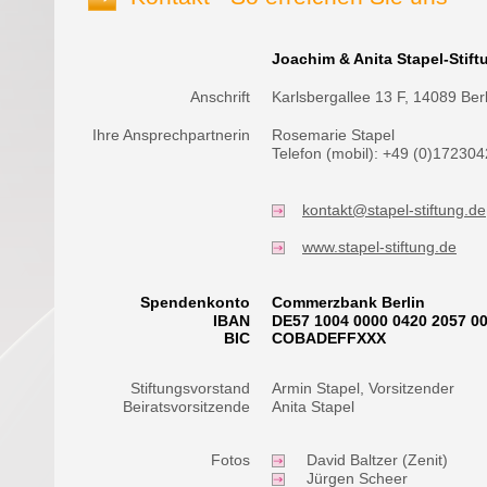
Joachim & Anita Stapel-Stift
Anschrift
Karlsbergallee 13 F, 14089 Berl
Ihre Ansprechpartnerin
Rosemarie Stapel
Telefon (mobil): +49 (0)17230
kontakt@stapel-stiftung.de
www.stapel-stiftung.de
Spendenkonto
Commerzbank Berlin
IBAN
DE57 1004 0000 0420 2057 0
BIC
COBADEFFXXX
Stiftungsvorstand
Armin Stapel, Vorsitzender
Beiratsvorsitzende
Anita Stapel
Fotos
David Baltzer (Zenit)
Jürgen Scheer