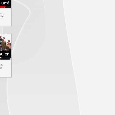
er
oder
en.
er